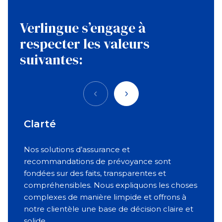
Verlingue s’engage à
respecter les valeurs
suivantes:
Précédent
Suivant
Clarté
Pa
Nos solutions d’assurance et
Nou
recommandations de prévoyance sont
long
fondées sur des faits, transparentes et
indi
compréhensibles. Nous expliquons les choses
préo
complexes de manière limpide et offrons à
vous
notre clientèle une base de décision claire et
d’a
solide.
beso