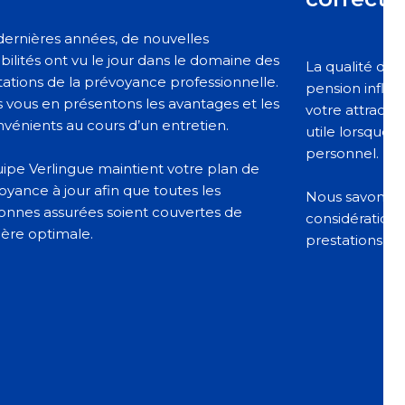
dernières années, de nouvelles
ibilités ont vu le jour dans le domaine des
La qualité des 
tations de la prévoyance professionnelle.
pension influe
 vous en présentons les avantages et les
votre attracti
nvénients au cours d’un entretien.
utile lorsque 
personnel.
uipe Verlingue maintient votre plan de
oyance à jour afin que toutes les
Nous savons ce
onnes assurées soient couvertes de
considération e
ère optimale.
prestations d