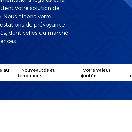
lementations légales et la
tent votre solution de
. Nous aidons votre
prestations de prévoyance
tés, dont celles du marché,
uences.
e au
Nouveautés et
Votre valeur
tendances
ajoutée
c