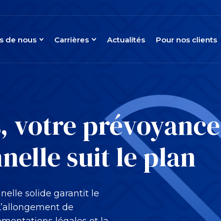
s de nous
Carrières
Actualités
Pour nos clients
, votre prévoyance
nelle suit le plan
elle solide garantit le
. L’allongement de