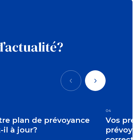
d’actualité?
Précédent
Suivant
04
tre plan de prévoyance
Vos pres
-il à jour?
prévoyan
correcte