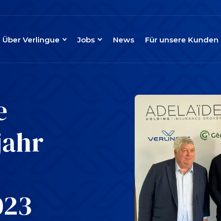
Über Verlingue
Jobs
News
Für unsere Kunden
e
jahr
023