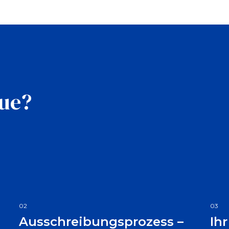
gue?
02
03
Ausschreibungsprozess –
Ih