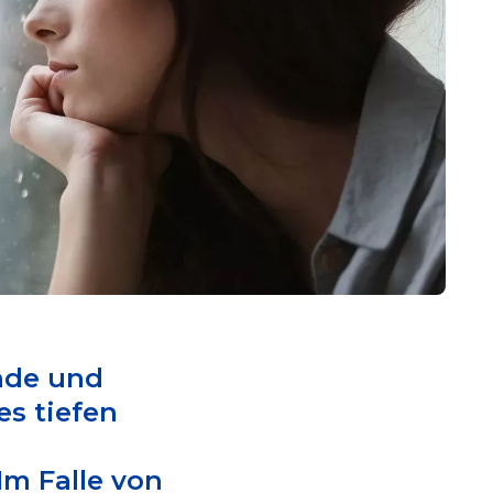
nde und
es tiefen
Im Falle von