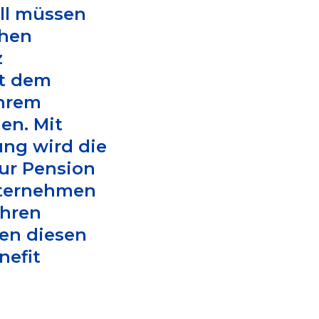
all müssen
chen
z
it dem
ihrem
n. Mit
ung wird die
zur Pension
Unternehmen
ihren
en diesen
nefit